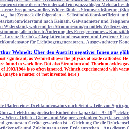
hfrequenzströme deren Periodenzahl ein ganzzahligen Mehrfaches 
Lorenz Frequenzwandler, Widerstände .. Stromverdrängung (Skinef
 ω
hat Zenneck die folgenden ... Selbstinduktionskoeffizient und
ω
er Starkstromwiderstand nach Keinath, Galvanometer und Telephon
m Widerstand, während bei Strommessungen mittels Wellenzeiger m
timmung allein durch Änderung des Erregerstromes .. Kapazitäten
C. Lorenz Berlin) .. Glasplattenkondensatoren und Leydener Flasc
 Blockkondensator für Lichtbogengeneratoren.. Ausgewuchteter Kon
thur Wehnelt: Über den Austritt negativer Ionen aus gl
ost significant, as Wehnelt shows the physics of oxide cathodes! H
e found to work fine. But also Strontium and Thorium oxides gave
ation of 1903/1904 is so often ignored. Wehnelt experimented with 
(maybe a matter of 'not invented here')
te Platten eines Drehkondensators nach Seibt .. Teile von Spritzg
20
Ohm ... 1 elektromagnetische Einheit der kapazität = 9
·
10
elektr
.. Wien - Orlich - Giebe - und Wagner verdanken (wir) lassen sich i
 genauesten Geräte geworden ist .. Gleichung für die Brückensc
Brückenteile und Zuleitungen gegen Erde entstehen .. Aus diesem