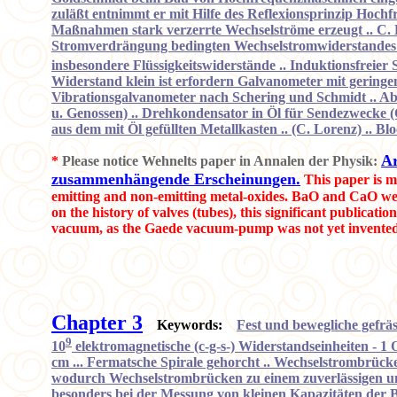
zuläßt entnimmt er mit Hilfe des Reflexionsprinzip Hoc
Maßnahmen stark verzerrte Wechselströme erzeugt .. C. 
Stromverdrängung bedingten Wechselstromwiderstandes
insbesondere Flüssigkeitswiderstände .. Induktionsfrei
Widerstand klein ist erfordern Galvanometer mit geringe
Vibrationsgalvanometer nach Schering und Schmidt .. Abs
u. Genossen) .. Drehkondensator in Öl für Sendezwecke (
aus dem mit Öl gefüllten Metallkasten .. (C. Lorenz) ..
Ar
*
Please notice Wehnelts paper in Annalen der Physik:
zusammenhängende Erscheinungen.
This paper is m
emitting and non-emitting metal-oxides. BaO and CaO wer
on the history of valves (tubes), this significant public
vacuum, as the Gaede vacuum-pump was not yet invented. 
Chapter 3
Keywords:
Fest und bewegliche gefräs
9
10
elektromagnetische (c-g-s-) Widerstandseinheiten - 1 
cm ... Fermatsche Spirale gehorcht .. Wechselstrombrücke 
wodurch Wechselstrombrücken zu einem zuverlässigen und
besonders bei der Messung von kleinen Kapazitäten der 