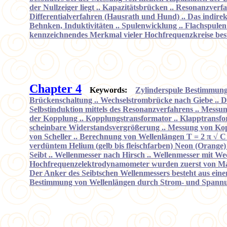
der Nullzeiger liegt .. Kapazitätsbrücken .. Resonanzve
Differentialverfahren (Hausrath und Hund) .. Das indire
Behnken, Induktivitäten .. Spulenwicklung .. Flachspulen
kennzeichnendes Merkmal vieler Hochfrequenzkreise be
Chapter 4
Keywords:
Zylinderspule Bestimmung d
Brückenschaltung .. Wechselstrombrücke nach Giebe .. De
Selbstinduktion mittels des Resonanzverfahrens .. Mess
der Kopplung .. Kopplungstransformator .. Klapptransfo
scheinbare Widerstandsvergrößerung .. Messung von Koppl
von Scheller .. Berechnung von Wellenlängen T = 2 π √ C 
verdüntem Helium (gelb bis fleischfarben) Neon (Orange) 
Seibt .. Wellenmesser nach Hirsch .. Wellenmesser mit W
Hochfrequenzelektrodynamometer wurden zuerst von Man
Der Anker des Seibtschen Wellenmessers besteht aus eine
Bestimmung von Wellenlängen durch Strom- und Spannung