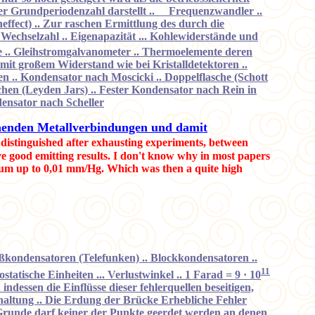
der Grundperiodenzahl darstellt .. Frequenzwandler ..
fect) .. Zur raschen Ermittlung des durch die
 Wechselzahl .. Eigenapazität ... Kohlewiderstände und
e .. Gleihstromgalvanometer .. Thermoelemente deren
it großem Widerstand wie bei Kristalldetektoren ..
 .. Kondensator nach Moscicki .. Doppelflasche (Schott
hen (Leyden Jars) .. Fester Kondensator nach Rein in
densator nach Scheller
ühenden Metallverbindungen und damit
e distinguished after exhausting experiments, between
 good emitting results. I don't know why in most papers
vacuum up to 0,01 mm/Hg. Which was then a quite high
ußkondensatoren (Telefunken) .. Blockkondensatoren ..
11
ostatische Einheiten ... Verlustwinkel .. 1 Farad = 9
·
10
ndessen die Einflüsse dieser fehlerquellen beseitigen,
haltung .. Die Erdung der Brücke Erhebliche Fehler
 Grunde darf keiner der Punkte geerdet werden an denen