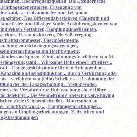
mmachinen, Hochfrequenzquellen, Die Eichhornsche
 Lichtbogengeneratoren, Erzeugung von
elzahl, ... , Galvanometer und Telephone,
pazitäten, Das Differentialverfahren (Hausrath und
ante fester und flüssiger Stoffe, Ausführungsformen von
 indirekten Verfahren, Kopplungskoeffizienten,
jerknes, Resonanzkurven, Die Soßerregung,
tzdrahtstrommesser, Thermoelemente,
rsuchung von Schwingungsvorgängen,
 Eisenuntersuchungen mit Hochfrequenz,
rstandes von Spulen, Zündspannungs Verfahren von M.
rlängerungszahl .. Wirksame Höhe eines Luftleiters ..
rad .. Einige gesichtspunkte für den Antennenbau ..
Kapazität und selbstinduktion .. durch Verkürzung oder
s .. verfahren von (Otto) Scheller ..... Bestimmung der
lung der der Ersatzschaltung .. Vieltonsender,
gnerische Verfahren zur Untersuchung einer Röhre ...
ic detektor) .. Die Wehneltröhre (detector valve having
schen Zelle (Schloemilchzelle) .. Untersuhen an
er Schottky's work) .. , Empfangseinrichtungen ..
sungen an Empfangseinrichtungen, Zeitzeichen und
htungsbestimmungen