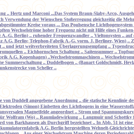
ung .. Hertz und Marconi ...Das System Braun-Slaby-Arco, Ausgeh
 Verwendung der Wienschen Stoßerregung gleichzeitig die Mehrwell
 abgestimmter Kreise voraus ... Das Poulsensche Lichtbogensystem
pften Wechselströme hoher Frequenz nicht mit Hilfe eines Funken
 A.-G. Berlin) .. ruhender Frequenzwandler .. Vieltonsysten .. au
z A.G. Berlin; Telephon-Fabrik A.-G. vorm. J. Berliner, Wien) ..
 .. und jetzt weitverbreiteten Überlagerungsempfang .. Typendru
romquellen .. Eichhornschen Schaltung .. Saitensummer .. Topfs
ik A.G. Kopenhagen) ..Wechselstrommaschinen .. Wechselstromm
sche Summerschaltung .. Duddelbogen .. (Bauart Goldschmidt, Heyl
unkenstrecke von Scheller ..
e von Duddell angegebene Anordnung .. die statische Kennlinie des L
ektroden (Simon) Einbetten des Lichtbogens in eine Wasserstoffa
m transversalen Magnetfelde angeordnet .. Strom und Spannungsk
ür Wolfram (Wo) .. Raumladewirkung .. Langmuir und Schottky fü
wird von Barkhausen als Durchgriff bezeichnet .. In Abb. 51 ist ei
kkumulatorenfabrik A.G. Berlin hergestellten Wehnelt-Gleichricht
lagen .. Aus einer Wechselstrom Maschine deren Periodenzahl nur