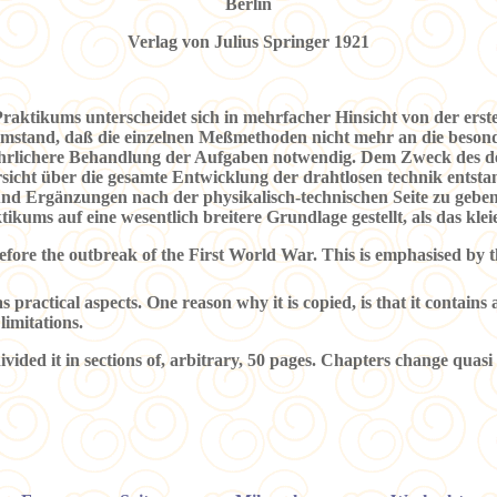
Berlin
Verlag von Julius Springer 1921
Praktikums unterscheidet sich in mehrfacher Hinsicht von der ers
tand, daß die einzelnen Meßmethoden nicht mehr an die besond
ührlichere Behandlung der Aufgaben notwendig. Dem Zweck des des
rsicht über die gesamte Entwicklung der drahtlosen technik entsta
nd Ergänzungen nach der physikalisch-technischen Seite zu geben
ikums auf eine wesentlich breitere Grundlage gestellt, als das kle
before the outbreak of the First World War. This is emphasised by 
 practical aspects. One reason why it is copied, is that it contains 
limitations.
divided it in sections of, arbitrary, 50 pages. Chapters change quas