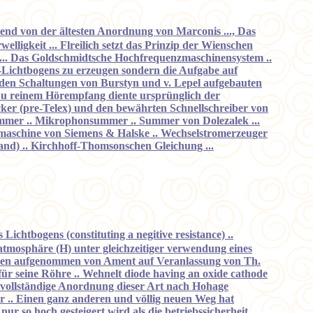
end von der ältesten Anordnung von Marconis ..., Das
igkeit ... Flreilich setzt das Prinzip der Wienschen
 ... Das Goldschmidtsche Hochfrequenzmaschinensystem ..
-Lichtbogens zu erzeugen sondern die Aufgabe auf
f den Schaltungen von Burstyn und v. Lepel aufgebauten
 Zu reinem Hörempfang diente ursprünglich der
cker (pre-Telex) und den bewährten Schnellschreiber von
ummer .. Mikrophonsummer .. Summer von Dolezalek ...
aschine von Siemens & Halske .. Wechselstromerzeuger
and) .. Kirchhoff-Thomsonschen Gleichung ...
ichtbogens (constituting a negitive resistance) ..
tmosphäre (H) unter gleichzeitiger verwendung eines
urven aufgenommen von Ament auf Veranlassung von Th.
r seine Röhre .. Wehnelt diode having an oxide cathode
ne vollständige Anordnung dieser Art nach Hohage
er .. Einen ganz anderen und völlig neuen Weg hat
 so hoch gesteigert wird als die betriebssicherheit