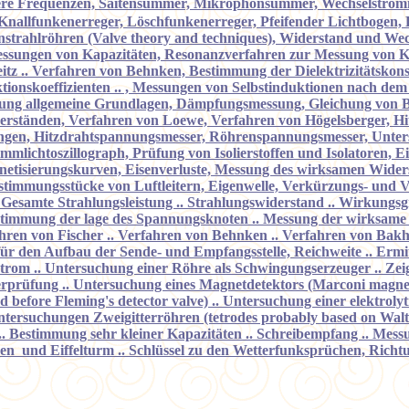
ttlere Frequenzen, Saitensummer, Mikrophonsummer, Wechselstro
Knallfunkenerreger, Löschfunkenerreger, Pfeifender Lichtbogen,
rahlröhren (Valve theory and techniques), Widerstand und Wechs
essungen von Kapazitäten, Resonanzverfahren zur Messung von Ka
tz .. Verfahren von Behnken, Bestimmung der Dielektrizitätskonst
ionskoeffizienten .. , Messungen von Selbstinduktionen nach dem
ung allgemeine Grundlagen, Dämpfungsmessung, Gleichung von B
rständen, Verfahren von Loewe, Verfahren von Högelsberger, Hi
ngen, Hitzdrahtspannungsmesser, Röhrenspannungsmesser, Unte
mmlichtoszillograph, Prüfung von Isolierstoffen und Isolatoren,
netisierungskurven, Eisenverluste, Messung des wirksamen Wide
timmungsstücke von Luftleitern, Eigenwelle, Verkürzungs- und Ve
. Gesamte Strahlungsleistung .. Strahlungswiderstand .. Wirkungsg
estimmung der lage des Spannungsknoten .. Messung der wirksame 
ren von Fischer .. Verfahren von Behnken .. Verfahren von Bakhui
ür den Aufbau der Sende- und Empfangsstelle, Reichweite .. Ermitt
trom .. Untersuchung einer Röhre als Schwingungserzeuger .. Zei
tterprüfung .. Untersuchung eines Magnetdetektors (Marconi magnet
before Fleming's detector valve) .. Untersuchung einer elektrolyti
.Untersuchungen Zweigitterröhren (tetrodes probably based on Walt
. Bestimmung sehr kleiner Kapazitäten .. Schreibempfang .. Mes
auen und Eiffelturm .. Schlüssel zu den Wetterfunksprüchen, Ric