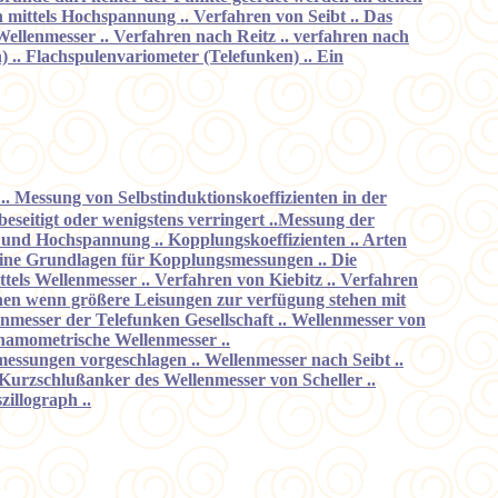
 mittels Hochspannung .. Verfahren von Seibt .. Das
ellenmesser .. Verfahren nach Reitz .. verfahren nach
 .. Flachspulenvariometer (Telefunken) .. Ein
.. Messung von Selbstinduktionskoeffizienten in der
seitigt oder wenigstens verringert ..Messung der
 und Hochspannung .. Kopplungskoeffizienten .. Arten
eine Grundlagen für Kopplungsmessungen .. Die
els Wellenmesser .. Verfahren von Kiebitz .. Verfahren
nen wenn größere Leisungen zur verfügung stehen mit
enmesser der Telefunken Gesellschaft .. Wellenmesser von
ynamometrische Wellenmesser ..
sungen vorgeschlagen .. Wellenmesser nach Seibt ..
Kurzschlußanker des Wellenmesser von Scheller ..
illograph ..