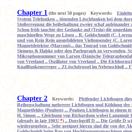
Chapter 1
(the next 50 pages) Keywords:
Einleit
System Telefunken .. tönenden Löschfunken bei dem durch
Stoßerregung die beibehaltung zweier schaf aufeinander
Schon früh tauchte der Gedanke auf (Tesla) die ungedäm
maschinellen Wege zu Lösen .. R. Goldschmidt (C. Lorenz
und von Rein Rein ausgebildeten Vieltonsender (C. Loren
Magnetdetektor (Marconi)... das Tonrad von Goldschmidt
Siemens & Halske oder den Parlograph zu verwenden, St
Mikrophonsummer von Larsen (Dänische Telegraphenfabr
von Vreeland .. Oszillator von Vreeland .. Die Eichhorn
Knallfunkenerreger .. ZLöschdrossel im Nebenschluß .. F
Chapter 2
Keywords:
Pfeifender Lichtbogen dies
Reihenschaltung mehrerer Lichtbogen und Kühlung der El
Magnetfeldes (Poulsen) ... Poulsen Lichtbogen in eine
H. Simon ... Gleichung von Richardson wobei Langmuir f
(already in late 1903!
*
) .. Durchgriff D ... Die Größe D 
wiedergegeben .. Sehr geeignet hierzu sind die von der A
Goldschmidt beim Bau von Hochfrequenzmaschinen eingesch