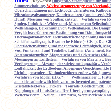
Index
Keywords:
Hilfsgeräte, Stromquellen für mi
Summerschaltung,
Wechselstromerzeuger von Vreeland,
Oberschwingungen mit Lichtbogengeneratoren, Kathodenst
Vibrationsgalvanometer, Kondensatoren (condensers), M
Hund), Messung von Spulkapazitäten .. Verfahren von Rei
Spulen, Induktiver Widerstand, Messung von Selbstindukt
Wellenlängen, Berechnung von Wellenlängen, Die Dämpf
Vergleichsverfahren zur Bestimmung von Dämpfungswide
Thermogalvanometer, Eleltrometrische Spannungsmessu
Schleifenoszillograph, Braunsche Röhre (= CRT), Der Gli
Oberflächenwirkung und magnetische Leitfähigkeit, Mag
Vos, Funkenzahl und Tonhöhe, Luftleiter (Antennen), Bes
Antennenformziffer, Magnetisches und elektrisches feld .
Messungen an Luftleitern .. Verfahren von Martens .. B
Verlängerung .. Messung der wirksame kapazität .. Verfah
Leitfähigkeit des Erdbodens, Allgemeine Gesichtspunkte f
Lichtbogensender .. Kathodenröhrensender .. Sättigungss
Verfahren von Möller (H.G.?) ... , Wellenanzeiger ... Fri
an oxide cathode with high vacuum, invented and patented 
Kristalldetektoren .. Tickers .. Tonrads (Goldschmidt) .
Kopplung und Lautstärke .. Der Überlagerungsempfang .
Wetterberichte .. Nauen .. Eiffelturm, Wetterberichte N