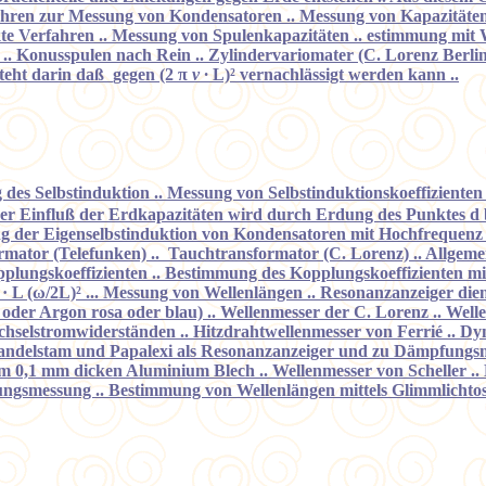
rfahren zur Messung von Kondensatoren .. Messung von Kapazitäten
kte Verfahren .. Messung von Spulenkapazitäten .. estimmung mit W
 .. Konusspulen nach Rein .. Zylindervariomater (C. Lorenz Berlin)
steht darin daß
gegen (2 π
v
·
L)² vernachlässigt werden kann ..
es Selbstinduktion .. Messung von Selbstinduktionskoeffizienten 
r Einfluß der Erdkapazitäten wird durch Erdung des Punktes d be
ung der Eigenselbstinduktion von Kondensatoren mit Hochfrequenz
rmator (Telefunken) .. Tauchtransformator (C. Lorenz) .. Allgem
ungskoeffizienten .. Bestimmung des Kopplungskoeffizienten mitt
· L (ω/2L)²
... Messung von Wellenlängen .. Resonanzanzeiger die
oder Argon rosa oder blau) .. Wellenmesser der C. Lorenz .. Well
echselstromwiderständen .. Hitzdrahtwellenmesser von Ferrié .. D
delstam und Papalexi als Resonanzanzeiger und zu Dämpfungsmes
m 0,1 mm dicken Aluminium Blech .. Wellenmesser von Scheller .. 
smessung .. Bestimmung von Wellenlängen mittels Glimmlichtosz