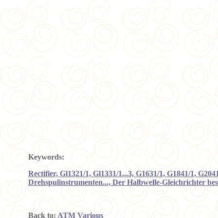
Keywords:
Rectifier, Gl1321/1, Gl1331/1...3, G1631/1, G1841/1, G2
Drehspulinstrumenten..., Der Halbwelle-Gleichrichter be
Back to:
ATM Various