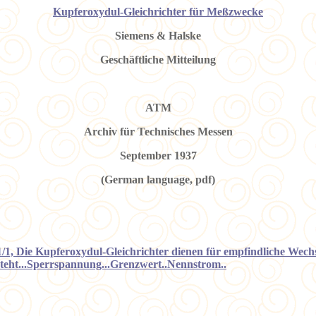
Kupferoxydul-Gleichrichter für Meßzwecke
Siemens & Halske
Geschäftliche Mitteilung
ATM
Archiv für Technisches Messen
September 1937
(German language, pdf)
041/1, Die Kupferoxydul-Gleichrichter dienen für empfindliche W
steht...Sperrspannung...Grenzwert..Nennstrom..