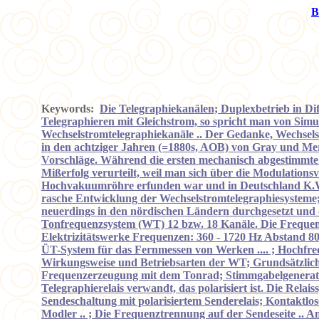
B
Keywords:
Die Telegraphiekanälen; Duplexbetrieb in Di
Telegraphieren mit Gleichstrom, so spricht man von Simul
Wechselstromtelegraphiekanäle .. Der Gedanke, Wechsels
in den achtziger Jahren (=1880s, AOB) von Gray und Mer
Vorschläge. Während die ersten mechanisch abgestimmte 
Mißerfolg verurteilt, weil man sich über die Modulations
Hochvakuumröhre erfunden war und in Deutschland K.W. 
rasche Entwicklung der Wechselstromtelegraphiesysteme;
neuerdings in den nördischen Ländern durchgesetzt und d
Tonfrequenzsystem (WT) 12 bzw. 18 Kanäle. Die Frequen
Elektrizitätswerke Frequenzen: 360 - 1720 Hz Abstand 80 
ÜT-System für das Fernmessen von Werken .... ; Hochfre
Wirkungsweise und Betriebsarten der WT; Grundsätzlich
Frequenzerzeugung mit dem Tonrad; Stimmgabelgenerator; 
Telegraphierelais verwandt, das polarisiert ist. Die Rel
Sendeschaltung mit polarisiertem Senderelais; Kontakt
Modler .. ; Die Frequenztrennung auf der Sendeseite .. A