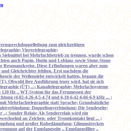
en
Fernsprechdoppelleitung zum gleichzeitigen
legraphie; Vierertelegraphie;
 Siebmittel bei Mehrfachbetrieb zu trennen, wurde schon
chten auch Pupin, Hutin und Leblanc sowie Stone-Stone
mte Resonanzkreise. Diese Erfindungen waren aber zum
 und Gleichrichter fehlten. Erst nachdem die
rie der Wellensiebe entwickelt hatten, begann die
). Obwohl ihre Ausführung teuer wird, hat sie sich
legraphie (ÜT) ...; Kanaltelegraphie; Mehrfachsysteme
e 120 Hz .. WT-System für das Fernmessen der
ung (4,02-4,26-4,5-4,74 und 6,18-6,42-6,66-6,9 kHz ... ;
mit Mehrfachtelegraphie statt Sprache; Grundsätzliche
ahtverbindung; Doppeltonverbindung; Die Sendeseite;
..; Sonder Relais; Als Senderrelais wird ein
wechselnd an Zeichen- oder Trennkontakt liegt ... ;
hedämpfung und großer Ruhedämpfung; Glimmstrecken
rennung auf der Empfangseite .. Empfangsfilter ..