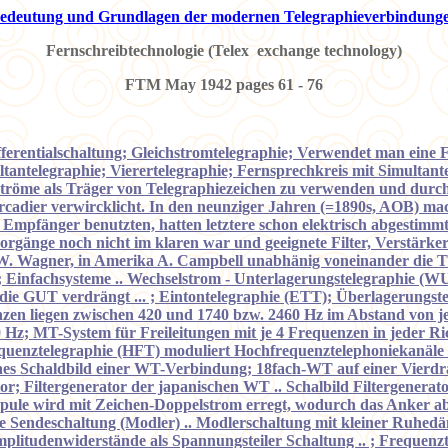
edeutung und Grundlagen der modernen Telegraphieverbindung
Fernschreibtechnologie (Telex exchange technology)
FTM May 1942 pages 61 - 76
fferentialschaltung; Gleichstromtelegraphie; Verwendet man eine 
tantelegraphie; Vierertelegraphie; Fernsprechkreis mit Simultante
tröme als Träger von Telegraphiezeichen zu verwenden und durch
cadier verwircklicht. In den neunziger Jahren (=1890s, AOB) ma
Empfänger benutzten, hatten letztere schon elektrisch abgestim
vorgänge noch nicht im klaren war und geeignete Filter, Verstärker
Wagner, in Amerika A. Campbell unabhänig voneinander die Theo
 Einfachsysteme .. Wechselstrom - Unterlagerungstelegraphie (WUT
ie GUT verdrängt ... ; Eintontelegraphie (ETT); Überlagerungste
zen liegen zwischen 420 und 1740 bzw. 2460 Hz im Abstand von j
Hz; MT-System für Freileitungen mit je 4 Frequenzen in jeder Richt
quenztelegraphie (HFT) moduliert Hochfrequenztelephoniekanäle 
es Schaldbild einer WT-Verbindung; 18fach-WT auf einer Vierdr
Filtergenerator der japanischen WT .. Schalbild Filtergenerator 
aisspule wird mit Zeichen-Doppelstrom erregt, wodurch das Anker ab
lose Sendeschaltung (Modler) .. Modlerschaltung mit kleiner Ru
mplitudenwiderstände als Spannungsteiler Schaltung .. ; Frequenzt