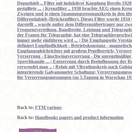
Doppelsieb .. Filter mit induktiver Kopplung Bereits 192
gestalltete ... ; Kreuzfilter .. 1930 brachte AEG einen K
Zweigen und je einen Spannungsresonanzkreis in den übrig
Differentialsieb (Brückenfilter). Dieses Filter wurde 19
darstellt .. wurde außer dem Differenzübertrager nur zwei
Frequenzverteilung, Bandbreite, Leistung und Telegraphie
der Fragen für Telegraphie, hat eine Telegraphiergeschw
immer mehr einführen wird ... ; Die Empfangseite Verstär
definiert Empfindlichkeit - Betriebskonstanz - magnetische
Empfangsgleichrichter mit großem Pegelbereich; Verzerrun
Verzerrung - Einschwingverzerrung - Die unregelmäßige
Sprechkanäle ... ; Entzerrung durch Beeinflussung der R
verwendet man .. ; Relais mit Vibrationskreis nach Gulsta
integrierende Galvanometer Schaltung; Verzerrungsmes
für Verzerrungsmessungen (zu 5.Tagung in Warschau 19
Back to:
FTM various
Back to:
Handbooks papers and product information