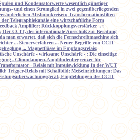
r Spulen und Kondensatorwerte wesentlich günstiger
pannungs- und einen Stromglied in zwei gegenüberliegenden
 veränderlichen Abstimmkreisen; Transformationsfilter;
n der Telegraphiekanäle eine wirtschaftliche Form
 Feedback Amplifier; Rückkopplungsverstärker .. ;
 ..; Der CCIT, der internationale Ausschuß zur Beratung
 da man erwartet, daß sich die Fernschreibmaschine sich
chter ... Steuerverfahren ... Neuer Begriffe von CCIT
egelreglung ... Magnetflüsse im Empfangsrelais;
ische Unschärfe - wirksame Unschärfe - ; Die einseitige
ragung - Glimmlampen-Amplitudenbegrenzer für
n Transformator - Relais mit Impulswicklung In der WUT
ild; Trigger-Relais mit Schaltbild; Meßeinrichtungen; Das
 Leistungsüberwachungsgerät; Empfehlungen des CCIT