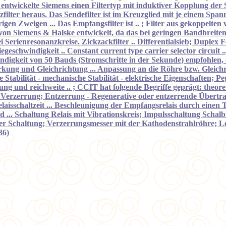
8 entwickelte Siemens einen Filtertyp mit induktiver Kopplung de
reuzfilter heraus. Das Sendefilter ist im Kreuzglied mit je einem S
en Zweigen ... Das Empfangsfilter ist .. ; Filter aus gekoppelten
34 von Siemens & Halske entwickelt, da das bei geringen Bandbreite
 Serienresonanzkreise. Zickzackfilter .. Differentialsieb; Duplex
geschwindigkeit .. Constant current type carrier selector circuit
indigkeit von 50 Bauds (Stromschritte in der Sekunde) empfohlen,
kung und Gleichrichtung ... Anpassung an die Röhre bzw. Gleichri
 Stabilität - mechanische Stabilität - elektrische Eigenschaften; P
g und reichweite .. ; CCIT hat folgende Begriffe geprägt: theoret
 Verzerrung; Entzerrung - Regenerative oder entzerrende Übert
elaisschaltzeit ... Beschleunigung der Empfangsrelais durch eine
d ... Schaltung Relais mit Vibrationskreis; Impulsschaltung Schalb
ser Schaltung; Verzerrungsmesser mit der Kathodenstrahlröhre;
36)