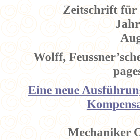
Zeitschrift fü
Jah
Aug
Wolff, Feussner’sc
pages
Eine neue Ausführun
Kompensa
Mechaniker Ot